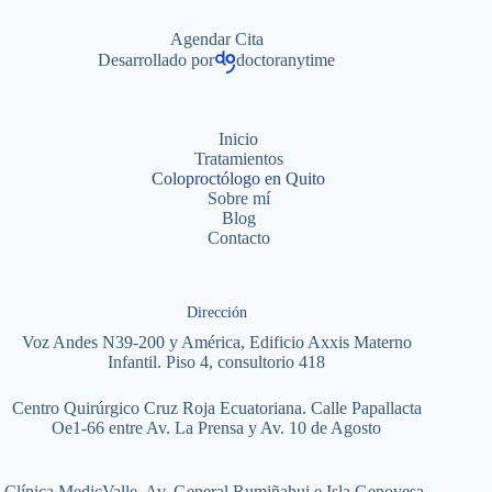
Agendar Cita
Desarrollado por
doctoranytime
Inicio
Tratamientos
Coloproctólogo en Quito
Sobre mí
Blog
Contacto
Dirección
Voz Andes N39-200 y América, Edificio Axxis Materno
Infantil. Piso 4, consultorio 418
Centro Quirúrgico Cruz Roja Ecuatoriana. Calle Papallacta
Oe1-66 entre Av. La Prensa y Av. 10 de Agosto
Clínica MedicValle. Av. General Rumiñahui e Isla Genovesa.