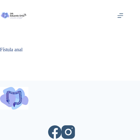
Saltar
al
contenido
Fístula anal